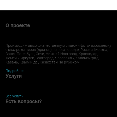
О проекте
Производим высококачественную видео- и фото- аэросъемку
с квадрокоптеров (дронов) во всех городах России: Москва,
Санкт-Петербург, Сочи, Нижний Новгород, Краснодар,
Тюмень, Иркутск, Волгоград, Ярославль, Калининград,
Казань, Крым и др., Казахстан, за рубежом
Подробнее
Услуги
Все услуги
Есть вопросы?