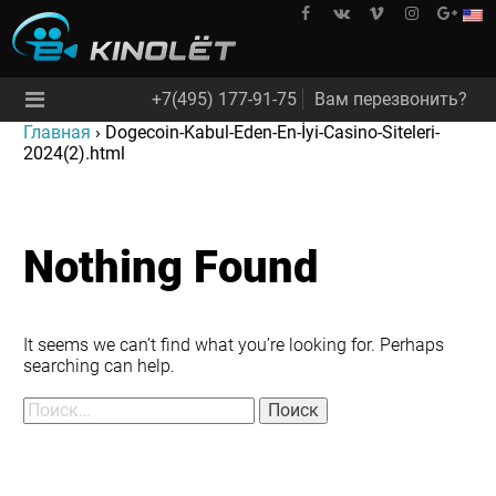
Skip
to
kinolet
content
+7(495) 177-91-75
Вам перезвонить?
Главная
›
Dogecoin-Kabul-Eden-En-İyi-Casino-Siteleri-
2024(2).html
Nothing Found
It seems we can’t find what you’re looking for. Perhaps
searching can help.
Найти: