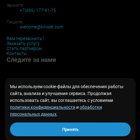
Звоните:
+7(495) 177-91-75
Пишите:
welcome@kinolet.com
Вам перезвонить?
Заказать услугу
Стать партнером
Контакты
Следите за нами
Следите за нами в Facebook
Мы используем cookie-файлы для обеспечения работы
Аэросъемка вКонтакте
сайта, анализа и улучшения сервиса. Продолжая
Наш канал на Vimeo
Аэросъемка в Instagram
использовать сайт, вы соглашаетесь с условиями
Наши работы в Google+
политики конфиденциальности
и
обработки
Подпишитесь на наши новости
персональных данных
.
© 2011-2025 Kinolet. Все права защищены.
Принять