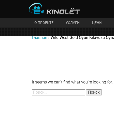
Skip
to
kinolet
content
О ПРОЕКТЕ
УСЛУГИ
ЦЕНЫ
Главная
›
Wild-West-Gold-Oyun-Kılavuzu-Oyna
Nothing Found
It seems we can’t find what you’re looking for
Найти: