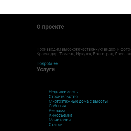
О проекте
Производим высококачественную видео- и фото- 
Краснодар, Тюмень, Иркутск, Волгоград, Ярослав
Подробнее
Услуги
Недвижимость
Строительство
Многоэтажные дома с высоты
События
Реклама
Киносъемка
Мониторинг
Статьи