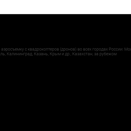
аэросъемку с квадрокоптеров (дронов) во всех городах России: Мос
ль, Калининград, Казань, Крым и др., Казахстан, за рубежом