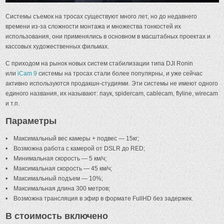
Системы съемок на тросах существуют много лет, но до недавнего
времени из-за сложности монтажа и множества тонкостей их
использования, они применялись в основном в масштабных проектах и
кассовых художественных фильмах.
С приходом на рынок новых систем стабилизации типа DJI Ronin
или
iCam 9
системы на тросах стали более популярны, и уже сейчас
активно используются продакшн-студиями. Эти системы не имеют одного
единого названия, их называют: паук, spidercam, cablecam, flyline, wirecam
и т.п.
Параметры
• Максимальный вес камеры + подвес — 15кг;
• Возможна работа с камерой от DSLR до RED;
• Минимальная скорость — 5 км/ч;
• Максимальная скорость — 45 км/ч;
• Максимальный подъем — 10%;
• Максимальная длина 300 метров;
• Возможна трансляция в эфир в формате FullHD без задержек.
В стоимость включено