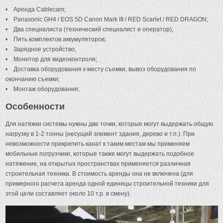
• Аренда Cablecam;
• Panasonic GH4 / EOS 5D Canon Mark III / RED Scarlet / RED DRAGON;
• Два специалиста (технический специалист и оператор);
• Пять комплектов аккумуляторов;
• Зарядное устройство;
• Монитор для видеоконтроля;
• Доставка оборудования к месту съемки, вывоз оборудования по
окончанию съемки;
• Монтаж оборудования;
Особенности
Для натяжки системы нужны две точки, которые могут выдержать общую
нагрузку в 1-2 тонны (несущий элемент здания, дерево и т.п.). При
невозможности прикрепить канат к таким местам мы применяем
мобильные погрузчики, которые также могут выдержать подобное
натяжение, на открытых пространствах применяется различная
строительная техника. В стоимость аренды она не включена (для
примерного расчета аренда одной единицы строительной техники для
этой цели составляет около 10 т.р. в смену).