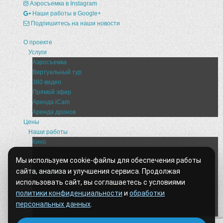
Аэросъемка в Instagram
Наши работы в Google+
Подпишитесь на наши новости
О проекте
Услуги
Аэросъемка
Виртуальный тур
360 видео
Прямой эфир
Аренда iCam
Аренда дронов
Цены
Наши работы
Кино
Реклама
Мы используем cookie-файлы для обеспечения работы
События
сайта, анализа и улучшения сервиса. Продолжая
Недвижимость
использовать сайт, вы соглашаетесь с условиями
Строительство
Архитектура
политики конфиденциальности
и
обработки
Demoreels
персональных данных
.
Гид по Киеву
Оборудование