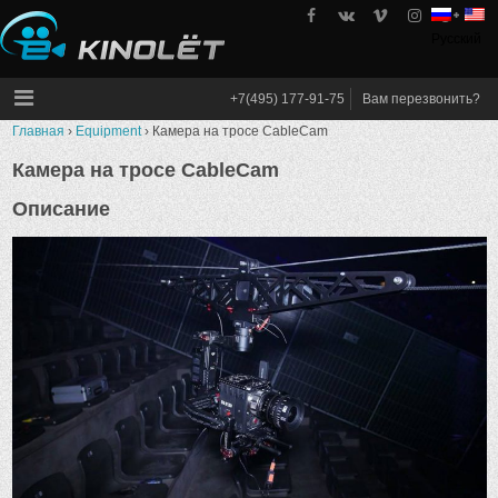
Skip
to
Русский
kinolet
content
+7(495) 177-91-75
Вам перезвонить?
Главная
›
Equipment
›
Камера на тросе CableCam
Камера на тросе CableCam
Описание