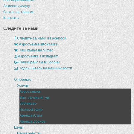
Вам перезвонить?
Заказать услугу
Стать партнером
Контакты
Следите за нами
Следите за нами в Facebook
Аэросъемка вКонтакте
Наш канал на Vimeo
Аэросъемка в Instagram
Наши работы в Google+
Подпишитесь на наши новости
О проекте
Услуги
Аэросъемка
Виртуальный тур
360 видео
Прямой эфир
Аренда iCam
Аренда дронов
Цены
Наши работы