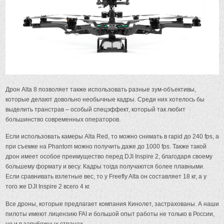
Дрон Alta 8 позволяет также использовать разные зум-объективы,
которые делают довольно необычные кадры. Среди них хотелось бы
выделить транстрав – особый спецэффект, который так любит
большинство современных операторов.
Если использовать камеры Alta Red, то можно снимать в rapid до 240 fps, а
при съемке на Phantom можно получить даже до 1000 fps. Также такой
дрон имеет особое преимущество перед DJI Inspire 2, благодаря своему
большему формату и весу. Кадры тогда получаются более плавными.
Если сравнивать взлетные вес, то у Freefly Alta он составляет 18 кг, а у
того же DJI Inspire 2 всего 4 кг.
Все дроны, которые предлагает компания Кинолет, застрахованы. А наши
пилоты имеют лицензию FAI и большой опыт работы не только в России,
но и в зарубежных странах.