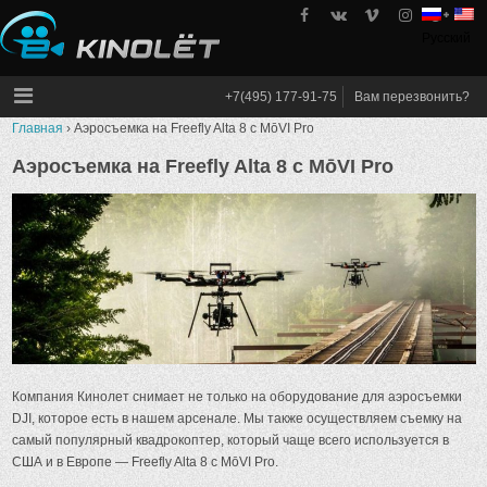
Skip
to
Русский
kinolet
content
+7(495) 177-91-75
Вам перезвонить?
Главная
›
Аэросъемка на Freefly Alta 8 с MōVI Pro
Аэросъемка на Freefly Alta 8 с MōVI Pro
Компания Кинолет снимает не только на оборудование для аэросъемки
DJI, которое есть в нашем арсенале. Мы также осуществляем съемку на
самый популярный квадрокоптер, который чаще всего используется в
США и в Европе — Freefly Alta 8 с MōVI Pro.