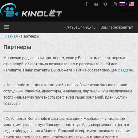
Skip
to
Русский
kinolet
content
+7(495) 177-91-75
Вам перезвонить?
Главная
›
Партнеры
Партнеры
Мы всегда рады новым пратнерам, если у Вас есть идея партнерских
отношений, обязательно позвоните нам и расскажите о ней или
напишите. Наши контакты Вы сможете найти в соответсвующем
разделе
.
«Наша работа — делать так, чтобы наших Заказчиков больше ценили
сотрудники, клиенты, инвесторы, чиновники, партнеры. Мы увеличиваем
воспринимаемую полезность (percieved value) компаний, идей, услуг и
товаров.»
«Фотопрокат Rentaphoto в составе компании Fotohaus — уникальное
место, имеющее самую большую прокатную базу современного фото и
видео оборудования в Москве. Большой ассортимент позволяет нашим
Клиентам арендовать всю необходимую технику в одном месте.»