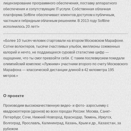
лицензирование программного обеспечения, поставку аппаратного
обеспечения и сопутствующие IT-услуги. Собственная облачная
платформа Softline обеспечивает клиентов доступом к публичным,
частным и гибридным облачным решениям. В 2013 году Softline
исполнилось 20 лет!»
«Более 10 тысяч человек стартовали на втором Московском Марафоне.
Сотни волонтеров, тысячи счастливых улыбок, миллионы сожженных
калорий и нечто, не поддающееся суровой статистике цифр —
ощущение, что ты смог превзойти себя. С таким послевкусием покидали
олимпийский комплекс «Лужники» участники второго по счету Московского
Марафона — классической дистанции длиной в 42 километра 195
метров.»
О проекте
Производим высококачественную видео- и фото- аэросъемку с
квадрокоптеров (дронов) во всех городах России: Москва, Санкт-
Петербург, Сочи, Нижний Новгород, Краснодар, Тюмень, Иркутск,
Волгоград, Ярославль, Калининград, Казань, Крым и др., Казахстан, за
рубежом