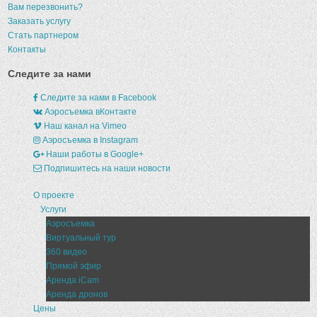
Вам перезвонить?
Заказать услугу
Стать партнером
Контакты
Следите за нами
Следите за нами в Facebook
Аэросъемка вКонтакте
Наш канал на Vimeo
Аэросъемка в Instagram
Наши работы в Google+
Подпишитесь на наши новости
О проекте
Услуги
Аэросъемка
Виртуальный тур
360 видео
Прямой эфир
Аренда iCam
Аренда дронов
Цены