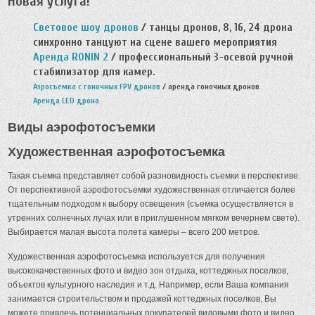
Новая услуга!
Световое шоу дронов
/ танцы дронов, 8, 16, 24 дрона
синхронно танцуют на сцене вашего мероприятия
Аренда RONIN 2
/ профессиональный 3-осевой ручной
стабилизатор для камер.
Аэросъемка с гоночных FPV дронов
/ аренда гоночных дронов
Аренда LED дрона
Виды аэрофотосъемки
Художественная аэрофотосъемка
Такая съемка представляет собой разновидность съемки в перспективе.
От перспективной аэрофотосъемки художественная отличается более
тщательным подходом к выбору освещения (съемка осуществляется в
утренних солнечных лучах или в приглушенном мягком вечернем свете).
Выбирается малая высота полета камеры – всего 200 метров.
Художественная аэрофотосъемка используется для получения
высококачественных фото и видео зон отдыха, коттеджных поселков,
объектов культурного наследия и т.д. Например, если Ваша компания
занимается строительством и продажей коттеджных поселков, Вы
можете привлечь потенциальных покупателей видовыми фото и видео