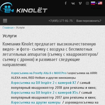
Skip
to
Русский
kinolet
content
+7(495) 177-91-75
Вам перезвонить?
Главная
›
Услуги
Услуги
Компания Kinolet предлагает высококачественную
видео- и фото- съемку с воздуха с беспилотных
летательных аппаратов (съемку с квадрокоптеров/
съемку с дронов) и развивает следующие
направления:
Аэросъемка на Freefly Alta 8 с MōVI Pro
/
аэросъемка на ARRI
ALEXA mini, RED Hellium и другие кинокамеры
Аэросъемка на DJI Inspire 2 с камерой X7
/ самый
популярный квадрокоптер 2018 для рекламы и кино;
Аэросъемка на DJI Inspire 2 с камерой X5s
/ самый
популярный квадрокоптер 2017 для рекламы и кино;
Аэросъемка на другие камеры
/ аэровидеосъемка на