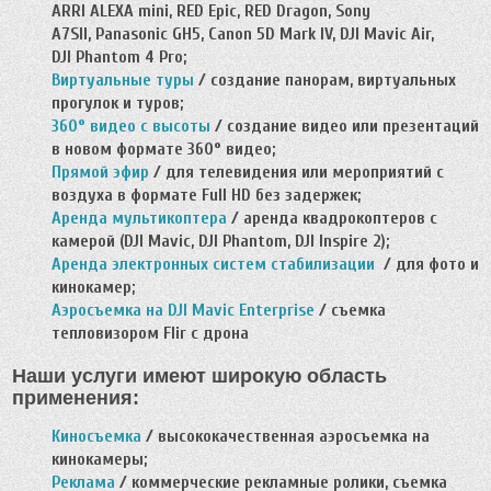
ARRI ALEXA mini, RED Epic, RED Dragon, Sony
A7SII, Panasonic GH5, Canon 5D Mark IV, DJI Mavic Air,
DJI Phantom 4 Pro;
Виртуальные туры
/ создание панорам, виртуальных
прогулок и туров;
360° видео с высоты
/ создание видео или презентаций
в новом формате 360° видео;
Прямой
эф
ир
/ для телевидения или мероприятий с
воздуха в формате Full HD без задержек;
Аренда мультикоптера
/ аренда квадрокоптеров с
камерой (DJI Mavic, DJI Phantom, DJI Inspire 2);
Аренда электронных систем стабилизации
/ для фото и
кинокамер;
Аэросъемка на DJI Mavic Enterprise
/ cъемка
тепловизором Flir с дрона
Наши услуги имеют широкую область
применения:
Киносъемка
/ высококачественная аэросъемка на
кинокамеры;
Реклама
/ коммерческие рекламные ролики, съемка