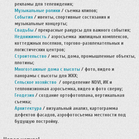
рекламы для телевидения;
Музыкальные ролики
/ съемка клипов;
События
/ ивенты, спортивные состязания и
музыкальные концерты;
Свадьбы
/ прекрасные ракурсы для важного события;
Недвижимость
/ аэросъемка жилищных комплексов,
коттеджных поселков, торгово-развлекательных и
логистических центров;
Строительство
/ мосты, дома, промышленные объекты,
плотины;
Многоэтажные дома с высоты
/ фото, видео и
панорамы с высоты для ЖКХ;
Сельское хозяйство
/ определение NDVI, ИК и
тепловизионная аэросъемка, видео и фото сверху;
Геодезия
/ создание ортофотоплана, вертикальная
съемка;
Архитектура
/ визуальный анализ, картограмма
дефектов фасадов, аэрофотосъемка местности под
будущую постройку.