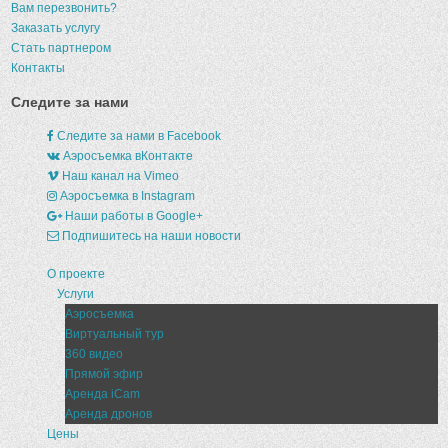
Вам перезвонить?
Заказать услугу
Стать партнером
Контакты
Следите за нами
Следите за нами в Facebook
Аэросъемка вКонтакте
Наш канал на Vimeo
Аэросъемка в Instagram
Наши работы в Google+
Подпишитесь на наши новости
О проекте
Услуги
Аэросъемка
Виртуальный тур
360 видео
Прямой эфир
Аренда iCam
Аренда дронов
Цены