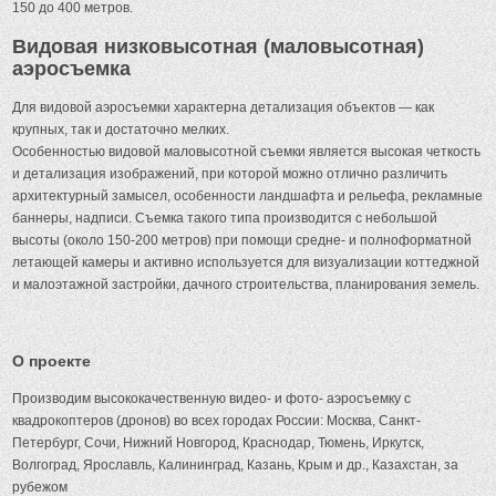
150 до 400 метров.
Видовая низковысотная (маловысотная)
аэросъемка
Для видовой аэросъемки характерна детализация объектов — как
крупных, так и достаточно мелких.
Особенностью видовой маловысотной съемки является высокая четкость
и детализация изображений, при которой можно отлично различить
архитектурный замысел, особенности ландшафта и рельефа, рекламные
баннеры, надписи. Съемка такого типа производится с небольшой
высоты (около 150-200 метров) при помощи средне- и полноформатной
летающей камеры и активно используется для визуализации коттеджной
и малоэтажной застройки, дачного строительства, планирования земель.
О проекте
Производим высококачественную видео- и фото- аэросъемку с
квадрокоптеров (дронов) во всех городах России: Москва, Санкт-
Петербург, Сочи, Нижний Новгород, Краснодар, Тюмень, Иркутск,
Волгоград, Ярославль, Калининград, Казань, Крым и др., Казахстан, за
рубежом