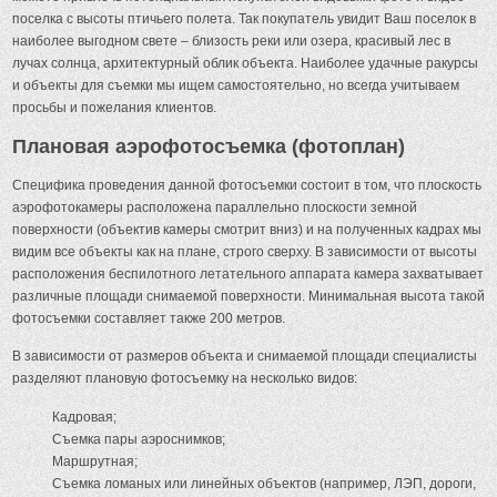
поселка с высоты птичьего полета. Так покупатель увидит Ваш поселок в
наиболее выгодном свете – близость реки или озера, красивый лес в
лучах солнца, архитектурный облик объекта. Наиболее удачные ракурсы
и объекты для съемки мы ищем самостоятельно, но всегда учитываем
просьбы и пожелания клиентов.
Плановая аэрофотосъемка (фотоплан)
Специфика проведения данной фотосъемки состоит в том, что плоскость
аэрофотокамеры расположена параллельно плоскости земной
поверхности (объектив камеры смотрит вниз) и на полученных кадрах мы
видим все объекты как на плане, строго сверху. В зависимости от высоты
расположения беспилотного летательного аппарата камера захватывает
различные площади снимаемой поверхности. Минимальная высота такой
фотосъемки составляет также 200 метров.
В зависимости от размеров объекта и снимаемой площади специалисты
разделяют плановую фотосъемку на несколько видов:
Кадровая;
Съемка пары аэроснимков;
Маршрутная;
Съемка ломаных или линейных объектов (например, ЛЭП, дороги,