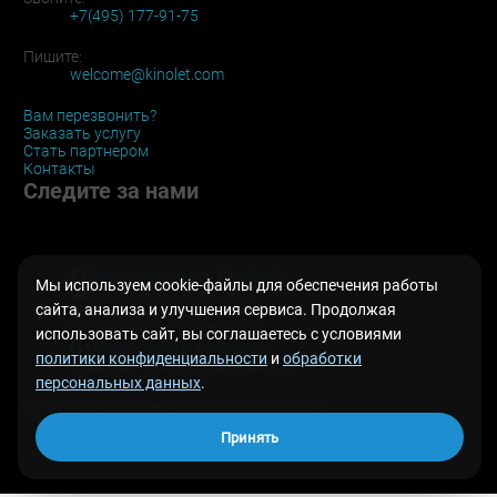
+7(495) 177-91-75
Пишите:
welcome@kinolet.com
Вам перезвонить?
Заказать услугу
Стать партнером
Контакты
Следите за нами
Следите за нами в Facebook
Мы используем cookie-файлы для обеспечения работы
Аэросъемка вКонтакте
сайта, анализа и улучшения сервиса. Продолжая
Наш канал на Vimeo
Аэросъемка в Instagram
использовать сайт, вы соглашаетесь с условиями
Наши работы в Google+
политики конфиденциальности
и
обработки
Подпишитесь на наши новости
персональных данных
.
© 2011-2025 Kinolet. Все права защищены.
Принять