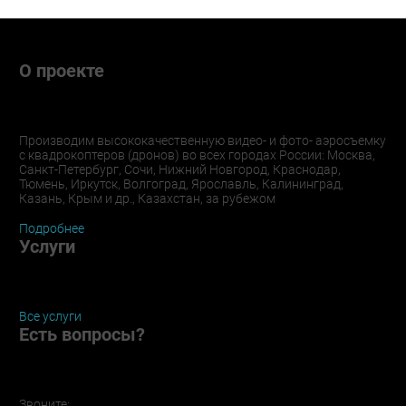
О проекте
Производим высококачественную видео- и фото- аэросъемку
с квадрокоптеров (дронов) во всех городах России: Москва,
Санкт-Петербург, Сочи, Нижний Новгород, Краснодар,
Тюмень, Иркутск, Волгоград, Ярославль, Калининград,
Казань, Крым и др., Казахстан, за рубежом
Подробнее
Услуги
Все услуги
Есть вопросы?
Звоните: