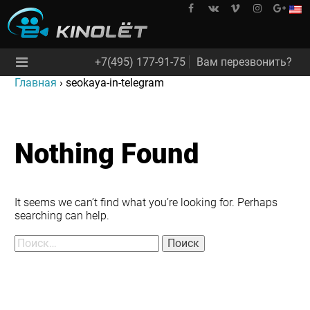
Skip
to
kinolet
content
+7(495) 177-91-75
Вам перезвонить?
Главная
›
seokaya-in-telegram
Nothing Found
It seems we can’t find what you’re looking for. Perhaps
searching can help.
Найти: