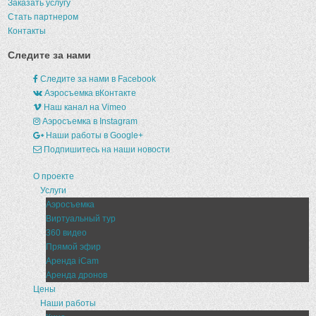
Заказать услугу
Стать партнером
Контакты
Следите за нами
Следите за нами в Facebook
Аэросъемка вКонтакте
Наш канал на Vimeo
Аэросъемка в Instagram
Наши работы в Google+
Подпишитесь на наши новости
О проекте
Услуги
Аэросъемка
Виртуальный тур
360 видео
Прямой эфир
Аренда iCam
Аренда дронов
Цены
Наши работы