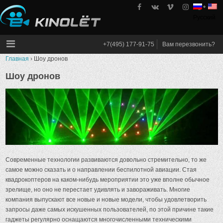
Skip
to
Русский
kinolet
content
+7(495) 177-91-75
Вам перезвонить?
Главная
›
Шоу дронов
Шоу дронов
Современные технологии развиваются довольно стремительно, то же
самое можно сказать и о направлении беспилотной авиации. Стая
квадрокоптеров на каком-нибудь мероприятии это уже вполне обычное
зрелище, но оно не перестает удивлять и завораживать. Многие
компания выпускают все новые и новые модели, чтобы удовлетворить
запросы даже самых искушенных пользователей, по этой причине такие
гаджеты регулярно оснащаются многочисленными техническими