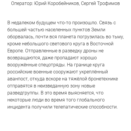
конфиденциальности
конфиденциальности
конфиденциальности
.
.
.
персональных данных и принимаю
персональных данных и принимаю
Оператор: Юрий Коробейников, Сергей Трофимов
условия
условия
Согласия
Согласия
и
и
Политики
Политики
конфиденциальности
конфиденциальности
.
.
В недалеком будущем что-то произошло. Связь с
большей частью населенных пунктов Земли
оборвалась, почти вся планета погрузилась во тьму,
кроме небольшого светового круга в Восточной
Европе. Отправленные в разведку дроны не
возвращаются, даже пропадают хорошо
вооружённые спецотряды. На границе круга
российские военные сооружают укреплённый
аванпост, откуда вскоре на тяжёлой бронетехнике
отправятся в неизведанную зону новые
разведгруппы. В это время выясняется, что
некоторые люди во время того глобального
инцидента получили телепатические способности.