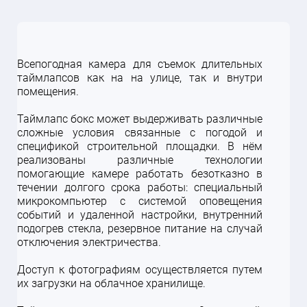
конфиденциальности
конфиденциальности
конфиденциальности
.
.
.
персональных данных и принимаю
персональных данных и принимаю
условия
условия
Согласия
Согласия
и
и
Политики
Политики
конфиденциальности
конфиденциальности
.
.
Всепогодная камера для съемок длительных
таймлапсов как на на улице, так и внутри
помещения.
Таймлапс бокс может выдерживать различные
сложные условия связанные с погодой и
спецификой строительной площадки. В нём
реализованы различные технологии
помогающие камере работать безотказно в
течении долгого срока работы: специальный
микрокомпьютер с системой оповещения
событий и удаленной настройки, внутренний
подогрев стекла, резервное питание на случай
отключения электричества.
Доступ к фотографиям осуществляется путем
их загрузки на облачное хранилище.