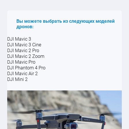
конфиденциальности
конфиденциальности
конфиденциальности
.
.
.
персональных данных и принимаю
персональных данных и принимаю
условия
условия
Согласия
Согласия
и
и
Политики
Политики
конфиденциальности
конфиденциальности
.
.
Вы можете выбрать из следующих моделей
дронов:
DJI Mavic 3
DJI Mavic 3 Cine
DJI Mavic 2 Pro
DJI Mavic 2 Zoom
DJI Mavic Pro
DJI Phantom 4 Pro
DJI Mavic Air 2
DJI Mini 2