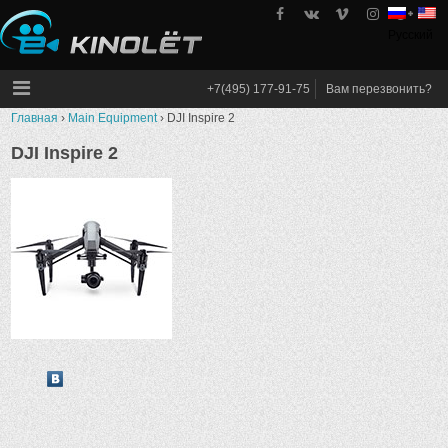
Skip
to
Русский
kinolet
content
+7(495) 177-91-75
Вам перезвонить?
Главная
›
Main Equipment
›
DJI Inspire 2
DJI Inspire 2