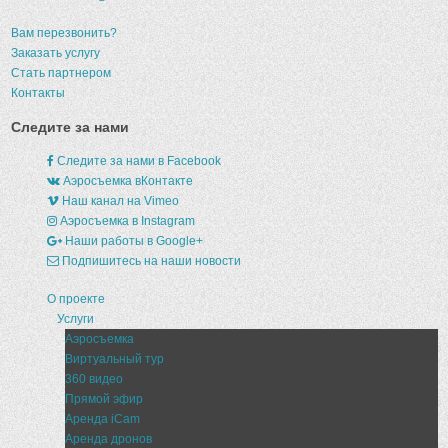
Вам перезвонить?
Заказать услугу
Стать партнером
Контакты
Следите за нами
Следите за нами в Facebook
Аэросъемка вКонтакте
Наш канал на Vimeo
Аэросъемка в Instagram
Наши работы в Google+
Подпишитесь на наши новости
О проекте
Услуги
Аэросъемка
Виртуальный тур
360 видео
Прямой эфир
Аренда iCam
Аренда дронов