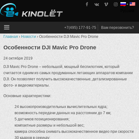
Skip
to
Русский
kinolet
content
+7(495) 177-91-75
Вам перезвонить?
Главная
›
Новости
›
Особенности DJI Mavic Pro Drone
Особенности DJI Mavic Pro Drone
24 октября 2019
DJI Mavic Pro Drone – небольшой, мощный беспилотник, который
считается одним из самых продуманных летающих аппаратов компании
DJI. Он позволяет получить высококачественные, детализированные
фото- и видеоматериалы.
Основные характеристики:
24 высокопроизводительных вычислительных ядра;
возможность передачи данных на расстоянии до 7 км;
5 датчиков позиционирования;
компактные размеры и небольшой вес;
камера способна снимать высококачественное видео при скорости
30 кадров в секунду;