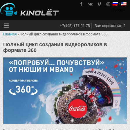
Skip
to
Русский
kinolet
content
+7(495) 177-91-75
Вам перезвонить?
Главная
›
Полный цикл создания видеороликов в формате 360
Полный цикл создания видеороликов в
формате 360