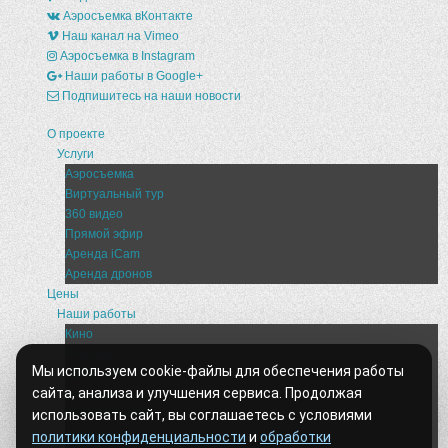
Аэросъемка вКонтакте
Наш канал на Vimeo
Аэросъемка в Instagram
Наши работы в Google+
Подпишитесь на наши новости
О проекте
Услуги
Аэросъемка
Виртуальный тур
360 видео
Прямой эфир
Аренда iCam
Аренда дронов
Цены
Наши работы
Кино
Реклама
Мы используем cookie-файлы для обеспечения работы
События
сайта, анализа и улучшения сервиса. Продолжая
Недвижимость
Строительство
использовать сайт, вы соглашаетесь с условиями
Архитектура
политики конфиденциальности
и
обработки