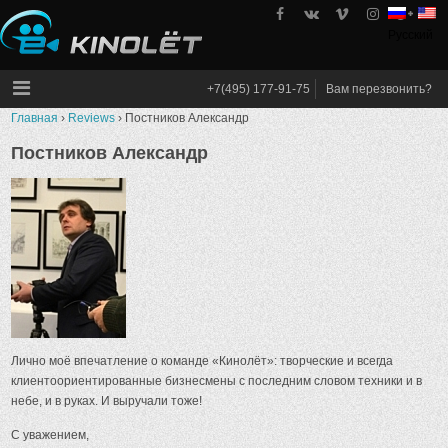
Skip
to
Русский
kinolet
content
+7(495) 177-91-75
Вам перезвонить?
Главная
›
Reviews
›
Постников Александр
Постников Александр
Лично моё впечатление о команде «Кинолёт»: творческие и всегда
клиентоориентированные бизнесмены с последним словом техники и в
небе, и в руках. И выручали тоже!
С уважением,