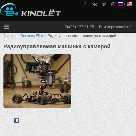
Skip
to
Русский
kinolet
content
+7(495) 177-91-75
Вам перезвонить?
Главная
›
Services Films
›
Радиоуправляемая машинка с камерой
Радиоуправляемая машинка с камерой