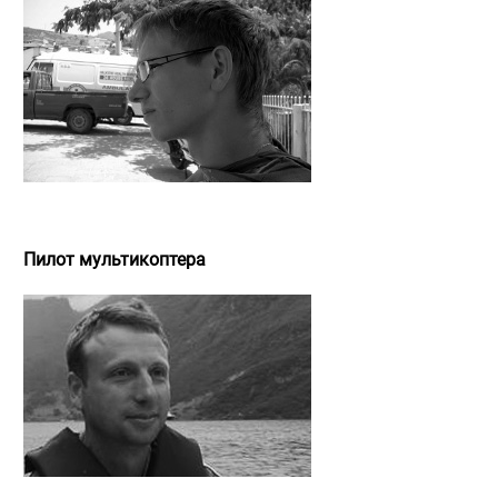
Александр Кавдерко
Пилот мультикоптера