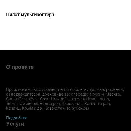
Дмитрий Клубничкин
Пилот мультикоптера
О проекте
Производим высококачественную видео- и фото- аэросъемку
с квадрокоптеров (дронов) во всех городах России: Москва,
Санкт-Петербург, Сочи, Нижний Новгород, Краснодар,
Тюмень, Иркутск, Волгоград, Ярославль, Калининград,
Казань, Крым и др., Казахстан, за рубежом
Подробнее
Услуги